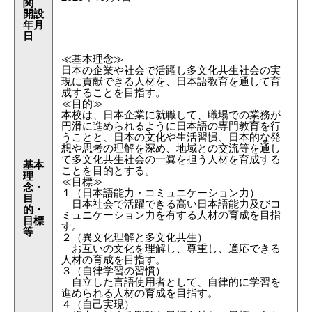
関
開設
年月
日
≪基本理念≫

日本の企業や社会で活躍し多文化共生社会の実
現に貢献できる人材を、日本語教育を通して育
成することを目指す。

≪目的≫

本校は、日本企業に就職して、職場での業務が
円滑に進められるように日本語の専門教育を行
うことと、日本の文化や生活習慣、日本的な発
想や思考の理解を深め、地域との交流等を通し
て多文化共生社会の一翼を担う人材を育成する
基本
ことを目的とする。

理
≪目標≫

念・
１（日本語能力・コミュニケーション力）

目
　日本社会で活躍できる高い日本語能力及びコ
的・
ミュニケーション力を有する人材の育成を目指
目標
す。

等
２（異文化理解と多文化共生）

　お互いの文化を理解し、尊重し、適応できる
人材の育成を目指す。

３（自律学習の習慣）

　自立した言語使用者として、自律的に学習を
進められる人材の育成を目指す。

４（自己実現）
