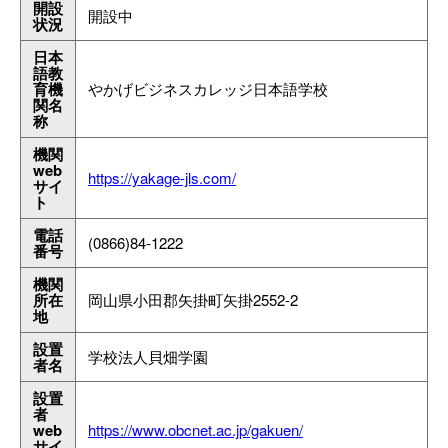
開設
プライバシポリシー
開設中
状況
日本
FAQ
語教
育機
やかげビジネスカレッジ日本語学校
関名
お問い合わせ
称
機関
web
https://yakage-jls.com/
サイ
ト
電話
(0866)84-1222
番号
機関
所在
岡山県小田郡矢掛町矢掛2552-2
地
設置
学校法人貝畑学園
者名
設置
者
web
https://www.obcnet.ac.jp/gakuen/
サイ