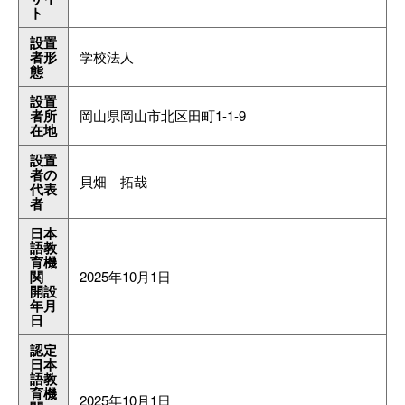
ト
設置
者形
学校法人
態
設置
者所
岡山県岡山市北区田町1-1-9
在地
設置
者の
貝畑 拓哉
代表
者
日本
語教
育機
関
2025年10月1日
開設
年月
日
認定
日本
語教
育機
2025年10月1日