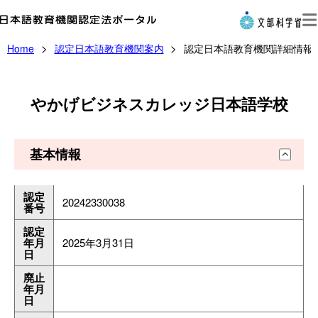
Home
認定日本語教育機関案内
認定日本語教育機関詳細情報
認定日本語教育機関案内
登録実践研修機関・登録日本語教員養成機関案内
やかげビジネスカレッジ日本語学校
登録日本語教員案内
基本情報
申請・届出
認定
20242330038
番号
Language
認定
年月
2025年3月31日
日
このサイトについて
廃止
年月
利用規約
日